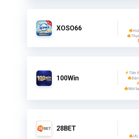
XOSO66
Hoà
Thưở
Tiền 
100Win
Đăn
Mời b
28BET
ƯU 