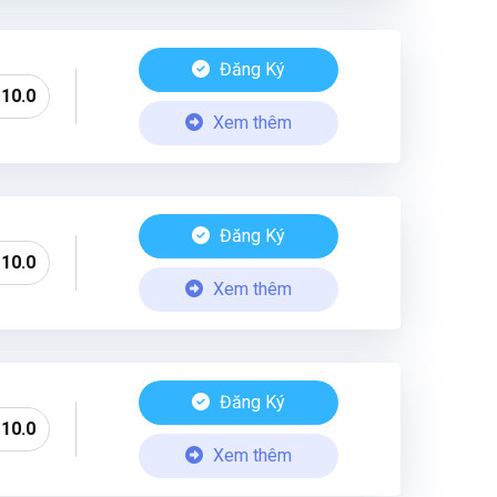
Đăng Ký
10.0
Xem thêm
Đăng Ký
10.0
Xem thêm
Đăng Ký
10.0
Xem thêm