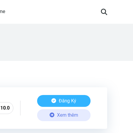
ame
Đăng Ký
10.0
Xem thêm