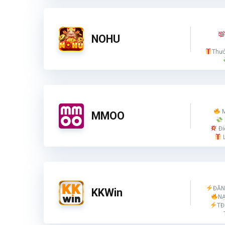
NOHU
Thưở
M
MMOO
Đi
L
ĐĂNG
KKWin
NẠ
TĐ