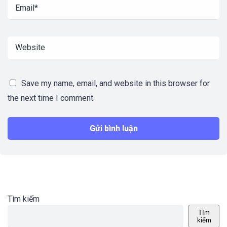
Save my name, email, and website in this browser for
the next time I comment.
Tìm kiếm
Tìm
kiếm