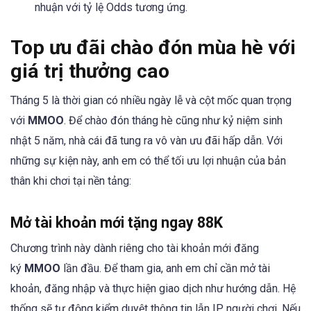
nhuận với tỷ lệ Odds tương ứng.
Top ưu đãi chào đón mùa hè với
giá trị thưởng cao
Tháng 5 là thời gian có nhiều ngày lễ và cột mốc quan trọng
với
MMOO
. Để chào đón tháng hè cũng như kỷ niệm sinh
nhật 5 năm, nhà cái đã tung ra vô vàn ưu đãi hấp dẫn. Với
những sự kiện này, anh em có thể tối ưu lợi nhuận của bản
thân khi chơi tại nền tảng:
Mở tài khoản mới tặng ngay 88K
Chương trình này dành riêng cho tài khoản mới đăng
ký
MMOO
lần đầu. Để tham gia, anh em chỉ cần mở tài
khoản, đăng nhập và thực hiện giao dịch như hướng dẫn. Hệ
thống sẽ tự động kiểm duyệt thông tin lẫn IP người chơi. Nếu