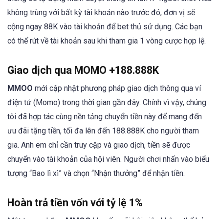
không trùng với bất kỳ tài khoản nào trước đó, đơn vị sẽ
cộng ngay 88K vào tài khoản để bet thủ sử dụng. Các bạn
có thể rút về tài khoản sau khi tham gia 1 vòng cược hợp lệ.
Giao dịch qua MOMO +188.888K
MMOO
mới cập nhật phương pháp giao dịch thông qua ví
điện tử (Momo) trong thời gian gần đây. Chính vì vậy, chúng
tôi đã hợp tác cùng nền tảng chuyển tiền này để mang đến
ưu đãi tặng tiền, tối đa lên đến 188.888K cho người tham
gia. Anh em chỉ cần truy cập và giao dịch, tiền sẽ được
chuyển vào tài khoản của hội viên. Người chơi nhấn vào biểu
tượng “Bao lì xì” và chọn “Nhận thưởng” để nhận tiền.
Hoàn trả tiền vốn với tỷ lệ 1%