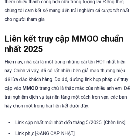
thêm nhiều thành công hơn nữa trong tương lai. Đồng thời,
chúng tôi cam kết sẽ mang đến trải nghiệm cá cược tốt nhất
cho người tham gia.
Liên kết truy cập MMOO chuẩn
nhất 2025
Hiện nay, nhà cái là một trong những cái tên HOT nhất hiện
nay. Chính vì vậy, đã có rất nhiều bên giả mạo thương hiệu
để lừa đảo khách hàng. Do đó, đường link hợp pháp để truy
cập vào
MMOO
trang chủ là thắc mắc của nhiều anh em. Để
trải nghiệm dịch vụ tại nền tảng một cách trọn vẹn, các bạn
hãy chọn một trong hai liên kết dưới đây:
Link cập nhất mới nhất đến tháng 5/2025: [Chèn link].
Link phụ: [ĐANG CẬP NHẬT].