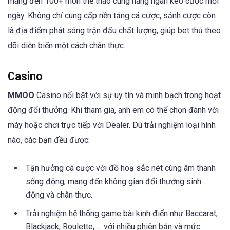
mang đến 100+ môn thể thao cùng hàng ngàn kèo cược mỗi
ngày. Không chỉ cung cấp nền tảng cá cược, sảnh cược còn
là địa điểm phát sóng trận đấu chất lượng, giúp bet thủ theo
dõi diễn biến một cách chân thực.
Casino
MMOO
Casino nổi bật với sự uy tín và minh bạch trong hoạt
động đổi thưởng. Khi tham gia, anh em có thể chọn đánh với
máy hoặc chơi trực tiếp với Dealer. Dù trải nghiệm loại hình
nào, các bạn đều được:
Tận hưởng cá cược với đồ hoạ sắc nét cùng âm thanh
sống động, mang đến không gian đổi thưởng sinh
động và chân thực.
Trải nghiệm hệ thống game bài kinh điển như Baccarat,
Blackjack, Roulette, … với nhiều phiên bản và mức