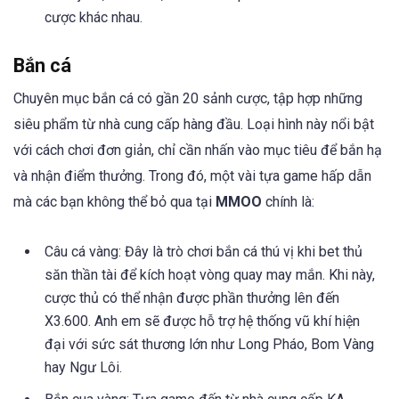
cược khác nhau.
Bắn cá
Chuyên mục bắn cá có gần 20 sảnh cược, tập hợp những
siêu phẩm từ nhà cung cấp hàng đầu. Loại hình này nổi bật
với cách chơi đơn giản, chỉ cần nhấn vào mục tiêu để bắn hạ
và nhận điểm thưởng. Trong đó, một vài tựa game hấp dẫn
mà các bạn không thể bỏ qua tại
MMOO
chính là:
Câu cá vàng: Đây là trò chơi bắn cá thú vị khi bet thủ
săn thần tài để kích hoạt vòng quay may mắn. Khi này,
cược thủ có thể nhận được phần thưởng lên đến
X3.600. Anh em sẽ được hỗ trợ hệ thống vũ khí hiện
đại với sức sát thương lớn như Long Pháo, Bom Vàng
hay Ngư Lôi.