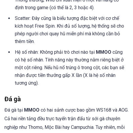
định trong game (có thể là 2, 3 hoặc 4).
Scatter: Đây cũng là biểu tượng đặc biệt với cơ chế
kích hoạt Free Spin. Khi đủ số lượng, hệ thống sẽ cho
phép người chơi quay hũ miễn phí mà không cần bỏ
thêm tiền.
Hệ số nhân: Không phải trò chơi nào tại
MMOO
cũng
có hệ số nhân. Tính năng này thường nằm riêng biệt ở
một cột riêng. Nếu hũ nổ trúng ô trong cột, các bạn sẽ
nhận được tiền thưởng gấp X lần (X là hệ số nhân
tương ứng).
Đá gà
Đá gà tại
MMOO
có hai sảnh cược bao gồm WS168 và AOG.
Cả hai nền tảng đều trực tuyến trận đấu từ sới gà chuyên
nghiệp như Thomo, Mộc Bài hay Campuchia. Tuy nhiên, mỗi