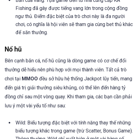
Bắn cua vàng: Tựa game đến từ nhà cung cấp KA
Fishing đã gây được tiếng vang lớn trong cộng đồng
ngư thủ. Điểm đặc biệt của trò chơi này là đa người
chơi, có nghĩa là hội viên sẽ tham gia cùng bet thủ khác
để săn thưởng.
Nổ hũ
Bên cạnh bắn cá, nổ hũ cũng là dòng game có cơ chế đổi
thưởng dễ hiểu nên phù hợp với mọi thành viên. Tất cả trò
chơi tại
MMOO
đều sở hữu hệ thống Jackpot lũy tiến, mang
đến giá trị giải thưởng siêu khủng, có thể lên đến hàng tỷ
đồng chỉ sau một vòng quay. Khi tham gia, các bạn cần phải
lưu ý một vài yếu tố như sau:
Wild: Biểu tượng đặc biệt với tính năng thay thế những
biểu tượng khác trong game (trừ Scatter, Bonus Game).
Thông thường, Wild chỉ xuất hiện ở một vài hàng cố