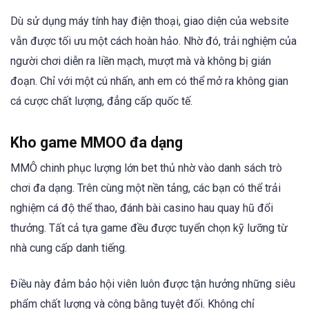
Dù sử dụng máy tính hay điện thoại, giao diện của website
vẫn được tối ưu một cách hoàn hảo. Nhờ đó, trải nghiệm của
người chơi diễn ra liền mạch, mượt mà và không bị gián
đoạn. Chỉ với một cú nhấn, anh em có thể mở ra không gian
cá cược chất lượng, đẳng cấp quốc tế.
Kho game MMOO đa dạng
MMÔ chinh phục lượng lớn bet thủ nhờ vào danh sách trò
chơi đa dạng. Trên cùng một nền tảng, các bạn có thể trải
nghiệm cá độ thể thao, đánh bài casino hau quay hũ đổi
thưởng. Tất cả tựa game đều được tuyển chọn kỹ lưỡng từ
nhà cung cấp danh tiếng.
Điều này đảm bảo hội viên luôn được tận hưởng những siêu
phẩm chất lượng và công bằng tuyệt đối. Không chỉ