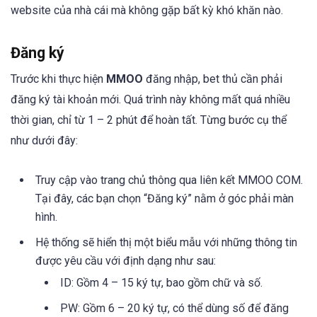
website của nhà cái mà không gặp bất kỳ khó khăn nào.
Đăng ký
Trước khi thực hiện
MMOO
đăng nhập, bet thủ cần phải
đăng ký tài khoản mới. Quá trình này không mất quá nhiều
thời gian, chỉ từ 1 – 2 phút để hoàn tất. Từng bước cụ thể
như dưới đây:
Truy cập vào trang chủ thông qua liên kết MMOO COM.
Tại đây, các bạn chọn “Đăng ký” nằm ở góc phải màn
hình.
Hệ thống sẽ hiển thị một biểu mẫu với những thông tin
được yêu cầu với định dạng như sau:
ID: Gồm 4 – 15 ký tự, bao gồm chữ và số.
PW: Gồm 6 – 20 ký tự, có thể dùng số để đăng