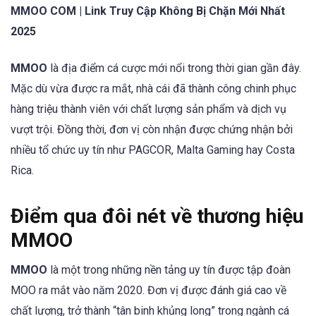
MMOO COM | Link Truy Cập Không Bị Chặn Mới Nhất
2025
MMOO
là địa điểm cá cược mới nổi trong thời gian gần đây.
Mặc dù vừa được ra mắt, nhà cái đã thành công chinh phục
hàng triệu thành viên với chất lượng sản phẩm và dịch vụ
vượt trội. Đồng thời, đơn vị còn nhận được chứng nhận bởi
nhiều tổ chức uy tín như PAGCOR, Malta Gaming hay Costa
Rica.
Điểm qua đôi nét về thương hiệu
MMOO
MMOO
là một trong những nền tảng uy tín được tập đoàn
MOO ra mắt vào năm 2020. Đơn vị được đánh giá cao về
chất lượng, trở thành “tân binh khủng long” trong ngành cá