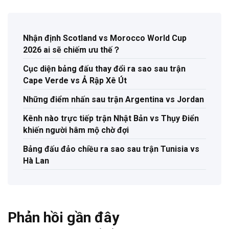
Nhận định Scotland vs Morocco World Cup
2026 ai sẽ chiếm ưu thế？
Cục diện bảng đấu thay đổi ra sao sau trận
Cape Verde vs Ả Rập Xê Út
Những điểm nhấn sau trận Argentina vs Jordan
Kênh nào trực tiếp trận Nhật Bản vs Thụy Điển
khiến người hâm mộ chờ đợi
Bảng đấu đảo chiều ra sao sau trận Tunisia vs
Hà Lan
Phản hồi gần đây