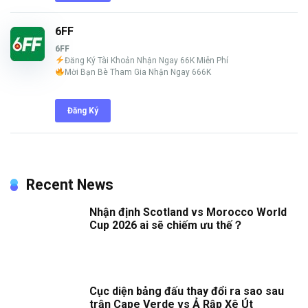
6FF
6FF
Đăng Ký Tài Khoản Nhận Ngay 66K Miễn Phí
Mời Bạn Bè Tham Gia Nhận Ngay 666K
Đăng Ký
Recent News
Nhận định Scotland vs Morocco World
Cup 2026 ai sẽ chiếm ưu thế？
Cục diện bảng đấu thay đổi ra sao sau
trận Cape Verde vs Ả Rập Xê Út