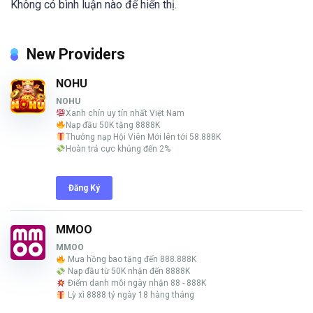
Không có bình luận nào để hiển thị.
New Providers
NOHU
NOHU
Xanh chín uy tín nhất Việt Nam
Nạp đầu 50K tặng 8888K
Thưởng nạp Hội Viên Mới lên tới 58.888K
Hoàn trả cực khủng đến 2%
Đăng Ký
MMOO
MMOO
Mưa hồng bao tặng đến 888.888K
Nạp đầu từ 50K nhận đến 8888K
Điểm danh mỗi ngày nhận 88 - 888K
Lỳ xì 8888 tỷ ngày 18 hàng tháng